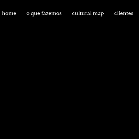
home
o que fazemos
cultural map
clientes